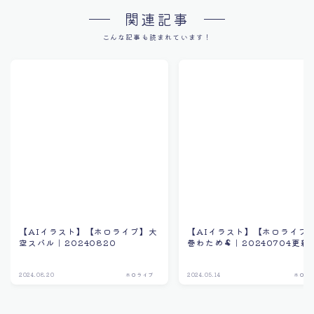
関連記事
こんな記事も読まれています！
【AIイラスト】【ホロライブ】大
【AIイラスト】【ホロライブ
空スバル｜20240820
巻わため🐏｜20240704更新
2024.08.20
ホロライブ
2024.05.14
ホロラ