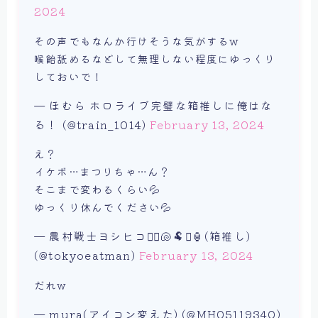
2024
その声でもなんか行けそうな気がするw
喉飴舐めるなどして無理しない程度にゆっくり
しておいで！
— ほむら ホロライブ完璧な箱推しに俺はな
る！ (@train_1014)
February 13, 2024
え？
イケボ…まつりちゃ…ん？
そこまで変わるくらい💦
ゆっくり休んでください💦
— 農村戦士ヨシヒコ🏴‍☠️🐚🐏⚔️🏮(箱推し)
(@tokyoeatman)
February 13, 2024
だれw
— mura(アイコン変えた) (@MH05119340)