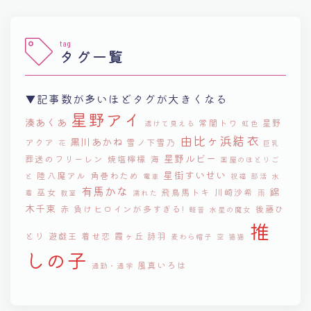
tag
タグ一覧
▼記事数が多いほどタグが大きくなる
星野アイ
湊あくあ
常闇トワ
星野
透けて見える
虹色
由比ヶ浜結衣
黒川あかね
アクア
雪ノ下雪乃
花
巨乳
星野ルビー
葬送のフリーレン
焼塩檸檬
海
薬屋のほとりご
星街すいせい
陸八魔アル
角巻わため
と
電車
祝福
部活
水
有馬かな
錦
巫女
飛鳥馬トキ
川崎沙希
着
教室
濡れた
雨
木千束
赤
負けヒロインが多すぎる!
後藤ひ
軽音
水星の魔女
推
とり
遊戯王
着せ恋
霞ヶ丘 詩羽
麦わら帽子
空
猫猫
しの子
風真いろは
通勤・通学