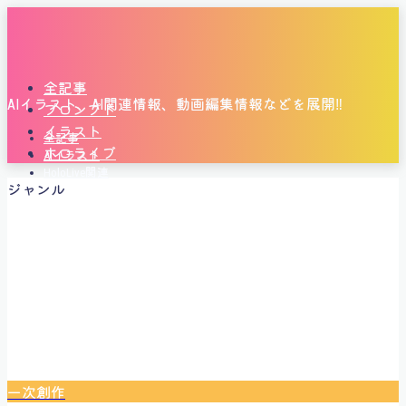
全記事
AIイラスト、AI関連情報、動画編集情報などを展開‼
プロンプト
イラスト
全記事
ホロライブ
AIイラスト
HoloLive関連
ジャンル
二次創作
ホロライブ関連
生成AI関連
全記事
プロフィール
一次創作
コンタクト