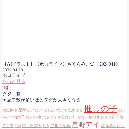
【AIイラスト】【ホロライブ】さくらみこ🌸｜20240410
2024.04.10
ホロライブ
もっと見る
tag
タグ一覧
▼記事数が多いほどタグが大きくなる
推しの子
星街すいせい
焼塩檸檬
着せ恋
雪ノ下雪乃
水着
麦わ
錦木千束
陸八魔アル
後藤ひとり
川崎沙希
星野
ら帽子
祝福
猫猫
巨乳
軽音
星野アイ
黒川あかね
アクア
霞ヶ丘 詩羽
海
部活
虹色
薬屋のほとり