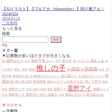
【AIイラスト】【ブルアカ（bluearchive）】陸八魔アル｜
20240324
2024.03.24
二次創作
もっと見る
検索
検索
tag
タグ一覧
▼記事数が多いほどタグが大きくなる
星野ルビー
錦木千束
湊あくあ
赤
着せ恋
部活
濡れた
巨乳
透けて見える
麦
推しの子
由比ヶ浜結衣
巫女
海
川
わら帽子
通勤・通学
軽音
有
崎沙希
角巻わため
葬送のフリーレン
陸八魔アル
雨
花
薬屋のほとりごと
馬かな
霞ヶ丘 詩羽
焼塩檸檬
負けヒロインが多すぎる!
雪ノ下雪乃
祝福
星野アイ
星野アクア
常闇トワ
後藤ひとり
教室
水星の魔女
猫猫
電車
星街すいせい
黒川あかね
飛鳥馬トキ
遊戯王
風真いろは
虹色
水着
空
オリジナル
一次創作