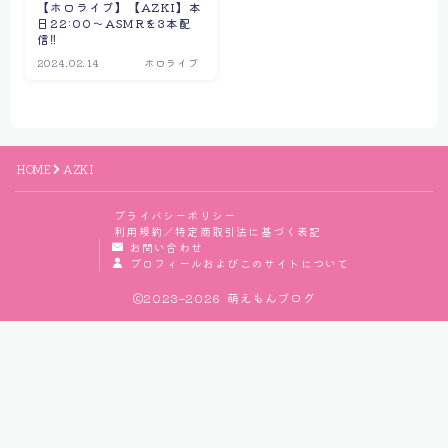
【ホロライブ】【AZKI】本
コンタクト
日22:00～ASMRを3本配
信‼
2024.02.14
ホロライブ
萌えもん
30代ITエンジニア・コンサルタント
HOME
AZKI
二次元大好きなオタク。 趣味はアニメ鑑賞、ロボゲ
ー・JRPGです。 仕事は、ITコンサルティング・エン
ジニアをやっています。 AI生成にドハマリ中‼ 最近
プライバシーポリシー
利用規約／特定商取引法に基づく表記
は、動画編集にもハマっています！
お問い合わせ
プロフィールおよびこのサイトについて
プロフィールを読む
Follow Me
2023–2026 萌えもんブログ