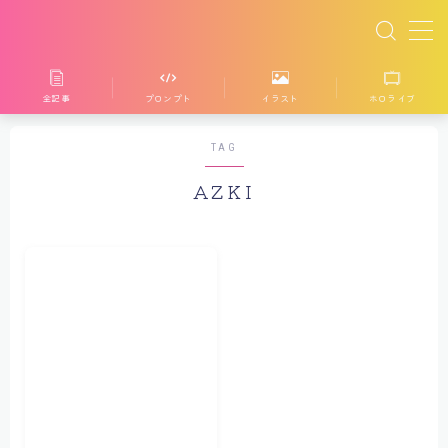
全記事
プロンプト
イラスト
ホロライブ
TAG
AZKI
二次創作
ホロライブ関連
生成AI関連
全記事
プロフィール